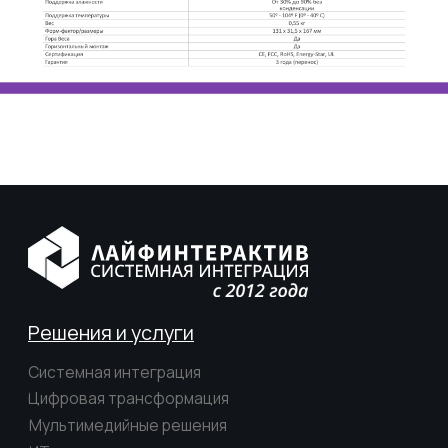
Отраслевые решения
Инфраструктурные решения
Каталоги
Корпоративные ВКС
Системы
отображения
Системы хранения данных
Серверное
оборудование
Сетевое оборудование
AV оборудование
Комплексные системы
безопасности
Профессиональные ЖК панели
О компании
О нас
Карьера
Реализованные проекты
Контакты
Реквизиты компании
Контакты ООО «Лайфинтерактив»
ИТ-аккредитация