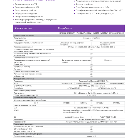
Решения и услуги
Системная интеграция
Цифровая трансформация
Мультимедийные решения
ИТ-консалтинг
Кибербезопасность
Разработка и внедрение информационных систем
Сервис и техническая поддержка ИТ-
инфраструктуры
Обслуживание и сервис инженерных систем
Разработка ПО
Разработка контента
ЦОДы, серверные системы, сети и хранилища
данных
Импортозамещение