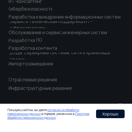
Москва
ул. Мясницкая, д. 47
Телефон:
+7 (800) 555-04-81
info@lifeinteractive.ru
E-mail:
Персональные данные и правовые аспекты
Согласие на обработку персональных данных
Антикоррупционная политика
Пользуясь сайтом, вы даете
согласие на обработку
Хорошо
персональных данных
в порядке, указанном в
Политике
обработки персональных данных
.