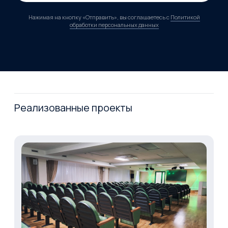
Цифровая трансформация
05
Кибербезопасность
Решения и услуги
Системная интеграция
Цифровая трансформация
Мультимедийные решения
ИТ-консалтинг
Кибербезопасность
Разработка и внедрение информационных систем
Сервис и техническая поддержка ИТ-
инфраструктуры
Обслуживание и сервис инженерных систем
Разработка ПО