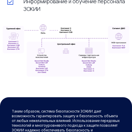
Информирование и обучение персонала
ЗОКИИ
АО «Петрозаводскмаш»,
Республика Карелия
Мультимедиа-системы
для актового зала
Таким образом, система безопасности ЗОКИИ дает
Центр стратегического
возможность гарантировать защиту и безопасность объекта
планирования (ФМБА РФ)
от любых нежелательных влияний. Использование передовых
технологий и многоуровневого подхода к защите позволяет
ЗОКИИ надежно обеспечивать безопасность и