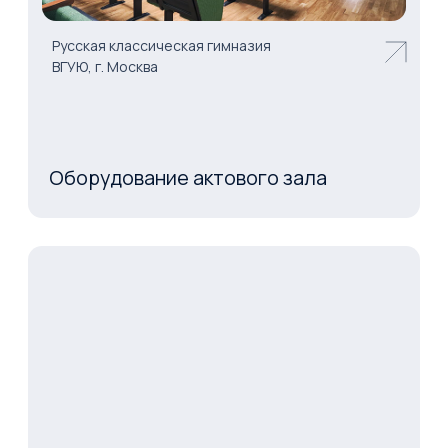
Разработка контента
ЦОДы, серверные системы, сети и хранилища
данных
Импортозамещение
Отраслевые решения
Инфраструктурные решения
Каталоги
Корпоративные ВКС
Системы
отображения
Системы хранения данных
Серверное
оборудование
Сетевое оборудование
AV оборудование
Комплексные системы
безопасности
Профессиональные ЖК панели
О компании
О нас
Карьера
Реализованные проекты
Контакты