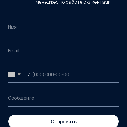
Другие решения и услуги
01
Разработка и внедрение
информационных систем
02
Инфраструктурные решения
03
Импортозамещение
04
Сервис и техподдержка
ИТ-инфраструктуры
05