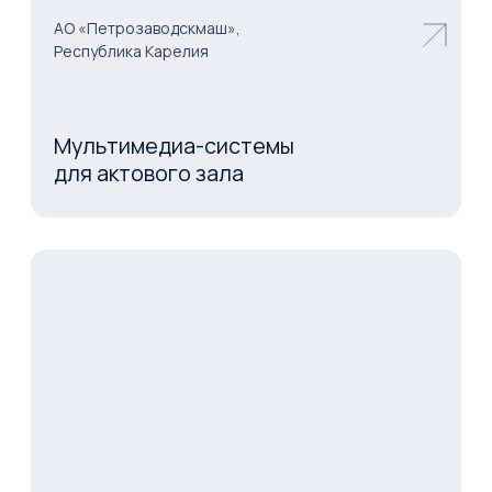
Реквизиты компании
Контакты ООО «Лайфинтерактив»
ИТ-аккредитация
Москва
ул. Мясницкая, д. 47
Телефон:
+7 (800) 555-04-81
info@lifeinteractive.ru
E-mail:
Персональные данные и правовые аспекты
Согласие на обработку персональных данных
Антикоррупционная политика