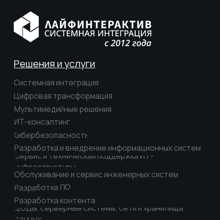
Инфраструктурные решения
Каталоги
Корпоративные ВКС
Системы
отображения
Системы хранения данных
Серверное
оборудование
Сетевое оборудование
AV оборудование
Комплексные системы
безопасности
Профессиональные ЖК панели
О компании
О нас
Карьера
Реализованные проекты
Контакты
Реквизиты компании
Контакты ООО «Лайфинтерактив»
ИТ-аккредитация
Москва