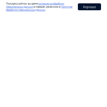
Пользуясь сайтом, вы даете
согласие на обработку
Хорошо
персональных данных
в порядке, указанном в
Политике
обработки персональных данных
.